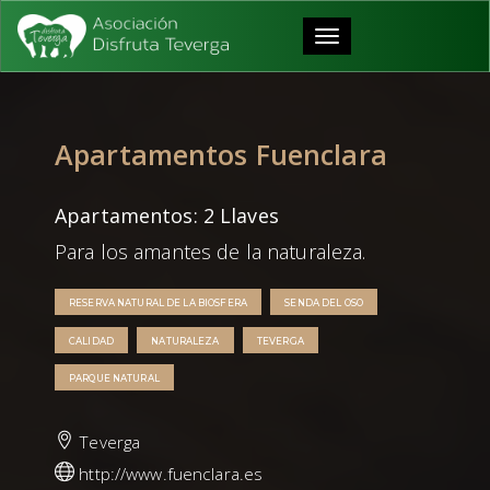
Toggle
navigation
Apartamentos Fuenclara
Apartamentos: 2 Llaves
Para los amantes de la naturaleza.
RESERVA NATURAL DE LA BIOSFERA
SENDA DEL OSO
CALIDAD
NATURALEZA
TEVERGA
PARQUE NATURAL
Teverga
http://www.fuenclara.es