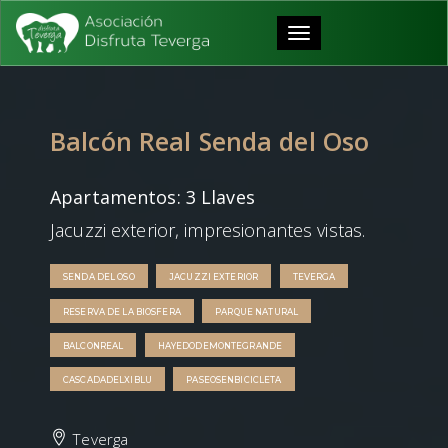
Toggle
navigation
Balcón Real Senda del Oso
Apartamentos: 3 Llaves
Jacuzzi exterior, impresionantes vistas.
SENDA DEL OSO
JACUZZI EXTERIOR
TEVERGA
RESERVA DE LA BIOSFERA
PARQUE NATURAL
BALCONREAL
HAYEDODEMONTEGRANDE
CASCADADELXIBLU
PASEOSENBICICLETA
Teverga