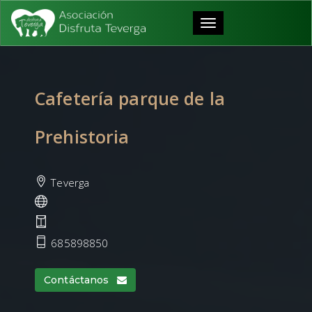
Toggle
navigation
Cafetería parque de la
Prehistoria
Teverga
685898850
Contáctanos