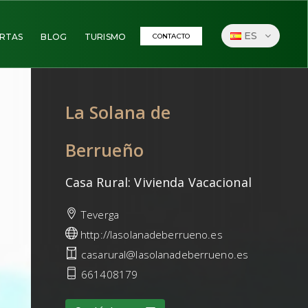
ES
RTAS
BLOG
TURISMO
CONTACTO
La Solana de
Berrueño
Casa Rural: Vivienda Vacacional
Teverga
http://lasolanadeberrueno.es
casarural@lasolanadeberrueno.es
661408179