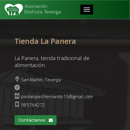
Toggle
navigation
Tienda La Panera
La Panera, tienda tradicional de
alimentación.
San Martín, Teverga
paolalopezhernando15@gmail.com
985764272
Contáctanos