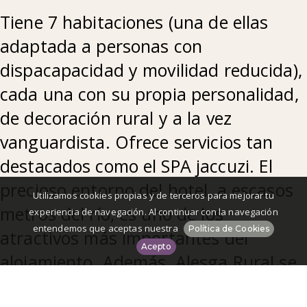
Tiene 7 habitaciones (una de ellas
adaptada a personas con
dispacapacidad y movilidad reducida),
cada una con su propia personalidad,
de decoración rural y a la vez
vanguardista. Ofrece servicios tan
destacados como el SPA jaccuzi. El
precioso entorno del hotel, a escasos
Utilizamos cookies propias y de terceros para mejorar tu
metros del río, es uno de los
experiencia de navegación. Al continuar con la navegación
entendemos que aceptas nuestra
Política de Cookies
atractivos más importantes del
Acepto
alojamiento. Además, Alesga Rural se
encuentra en pleno Parque Natural y