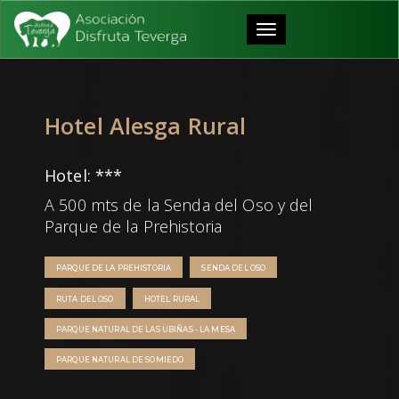
Toggle
navigation
Hotel Alesga Rural
Hotel: ***
A 500 mts de la Senda del Oso y del
Parque de la Prehistoria
PARQUE DE LA PREHISTORIA
SENDA DEL OSO
RUTA DEL OSO
HOTEL RURAL
PARQUE NATURAL DE LAS UBIÑAS - LA MESA
PARQUE NATURAL DE SOMIEDO