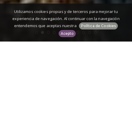
Utilizamos cookies propias y de terceros para mejorar tu
experiencia de navegación. Al continuar con la navegación
entendemos que aceptas nuestra
Política de Cookies
Acepto
Senda del Oso Turismo Rural
Disfruta Teverga
Bienvenido a la web de la asociación de empresarios de
turismo rural
"Disfruta Teverga"
. Nuestro objetivo es dar a
conocer los recursos turísticos y los servicios que ofrece
nuestro concejo..
Si aún no conoces nuestra comarca, no lo pienses más, y si la
conoces seguro estas deseando volver.